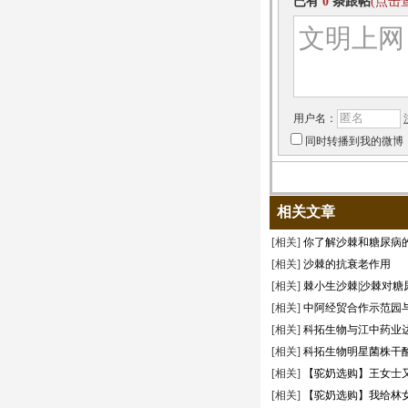
已有
0
条跟帖
(点击
用户名：
同时转播到我的微博
相关文章
[相关]
你了解沙棘和糖尿病
[相关]
沙棘的抗衰老作用
[相关]
棘小生沙棘|沙棘对糖
[相关]
中阿经贸合作示范园
[相关]
科拓生物与江中药业
[相关]
科拓生物明星菌株干酪
[相关]
【驼奶选购】王女士
[相关]
【驼奶选购】我给林