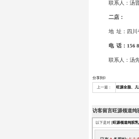
联系人：汤
二店：
地
址：四川
电
话：
156 
联系人：汤
分享到
0
上一篇：
旺源全脂、儿
访客留言旺源领道纯
以下是对
[
旺源领道纯驼乳