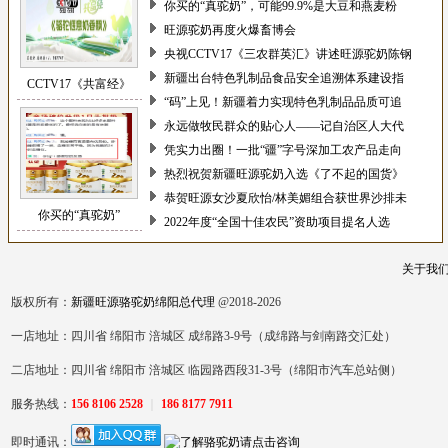
你买的“真驼奶”，可能99.9%是大豆和燕麦粉
旺源驼奶再度火爆畜博会
央视CCTV17《三农群英汇》讲述旺源驼奶陈钢
新疆出台特色乳制品食品安全追溯体系建设指
CCTV17《共富经》
“码”上见！新疆着力实现特色乳制品品质可追
永远做牧民群众的贴心人——记自治区人大代
凭实力出圈！一批“疆”字号深加工农产品走向
热烈祝贺新疆旺源驼奶入选《了不起的国货》
恭贺旺源女沙夏欣怡/林美媚组合获世界沙排未
你买的“真驼奶”
2022年度“全国十佳农民”资助项目提名人选
关于我
版权所有：
新疆旺源骆驼奶绵阳总代理
@2018-2026
一店地址：四川省 绵阳市 涪城区 成绵路3-9号（成绵路与剑南路交汇处）
二店地址：四川省 绵阳市 涪城区 临园路西段31-3号（绵阳市汽车总站侧）
服务热线：
156 8106 2528
｜
186 8177 7911
即时通讯：